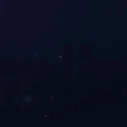
爱游戏官方网站-爱游戏(中国)
销售电话：0539-5811617
传 真：0539-5811102
地址：山东省临沂市费县上冶驻地
在线咨询
在线咨询
电话沟通
0539-5811617