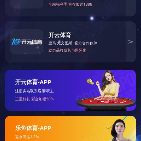
造纸、热电为一体的综合型企业，隶属潍坊恒联集团。公司现
有员工1000人，厂区面积30公顷，资产总额8亿元。公司拥有
年制浆生产线1条，纸机生产线8条。配套碱回收生产线1条，
配套2万立方/日的中段水治污设施1套。公司地处木材产业基
地费县，具有得天独厚的原料优势。
教材专用纸
教材专用纸
教材专用纸
教材专用纸
教材专用纸
教材专用纸
教材专用纸
教材专用纸
教材专用纸