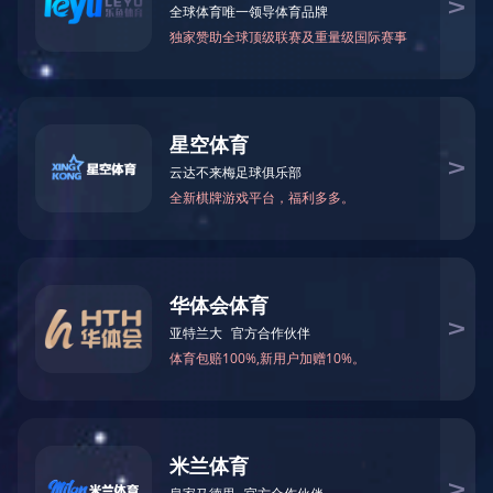
果袋纸
新闻动态

爱游戏官方网站
行业资讯
环保公示
在线留言
联系我们
0539-5811617
产品展示
产品分类