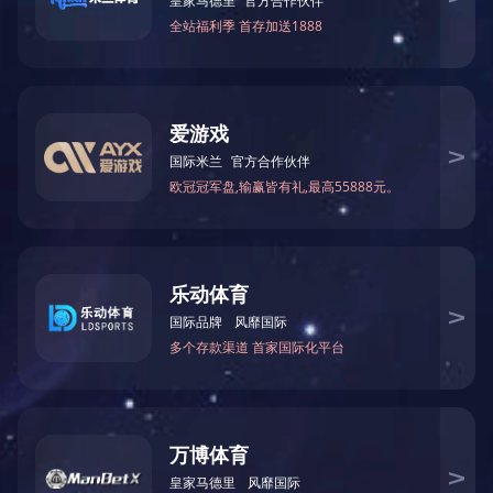
ONLINE MESSAGE
留言应用名称：
客户留言
描述：
*
留言内容：
姓名：
性别：
男
女
手机：
电话：
邮箱：
*
验证码：