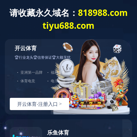
爱游戏官方网站
爱游戏官方网站-爱游戏(中国)
关于我们

公司简介
爱游戏官方网站
资质荣誉
厂容厂貌
产品展示

双胶纸
教材专用纸