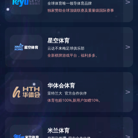
果袋纸
新闻动态

爱游戏官方网站
行业资讯
环保公示
在线留言
联系我们
0539-5811617
在线留言
在线留言