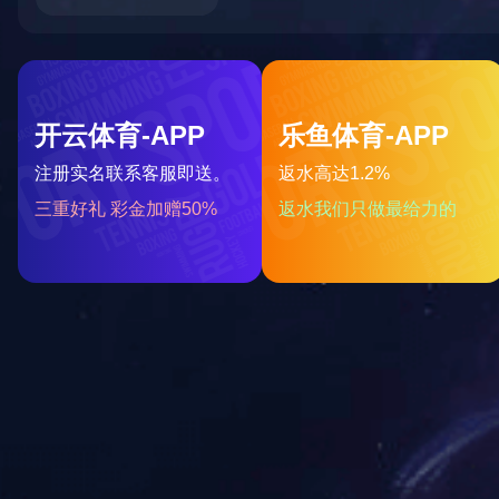


您现在的位置：
爱游戏官方网站
>
联系我们
联系我们
Categories:
关于我们
Time of issue:
2021-03-31 11:19:12
Views:
0
Description:
Description:
Information
爱游戏官方网站-爱游戏(中国)
公司电话：
0539-5811100
销售电话：
0539-5811617
公司传真：
0539-5811102
公司地址：山东省临沂市费县上冶驻地