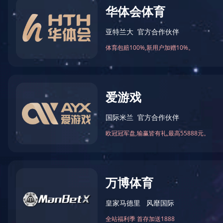
果袋纸
新闻动态

爱游戏官方网站
行业资讯
环保公示
在线留言
联系我们
0539-5811617
爱游戏官方网站-爱游戏(中国)
公司简介